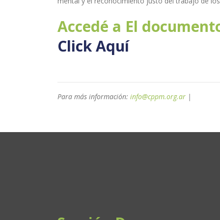
mental y el reconocimiento justo del trabajo de lo
Accedé a El document
Click Aquí
Para más información:
info@cppm.org.ar
|