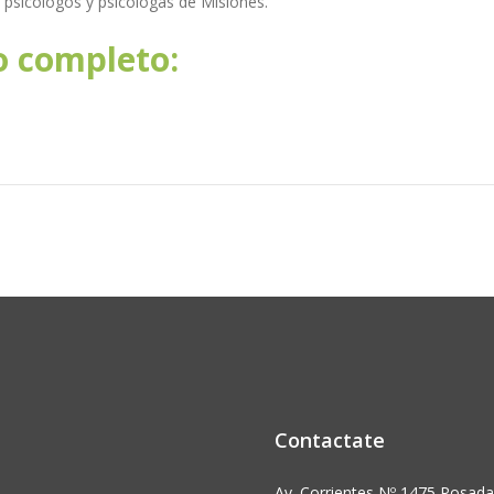
s psicólogos y psicólogas de Misiones.
o completo:
Contactate
Av. Corrientes Nº 1475 Posada