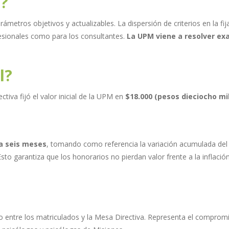
a?
ámetros objetivos y actualizables. La dispersión de criterios en la f
ofesionales como para los consultantes.
La UPM viene a resolver ex
l?
ectiva fijó el valor inicial de la UPM en
$18.000 (pesos dieciocho mil
a seis meses
, tomando como referencia la variación acumulada de
to garantiza que los honorarios no pierdan valor frente a la inflac
 entre los matriculados y la Mesa Directiva. Representa el compromiso