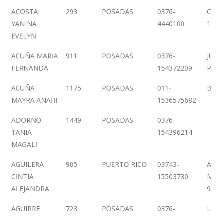
ACOSTA
293
POSADAS
0376-
CO
YANINA
4440100
147
EVELYN
ACUÑA MARIA
911
POSADAS
0376-
JUN
FERNANDA
154372209
PI
ACUÑA
1175
POSADAS
011-
BO
MAYRA ANAHI
1536575682
- 4
ADORNO
1449
POSADAS
0376-
TANIA
154396214
MAGALI
AGUILERA
905
PUERTO RICO
03743-
AV.
CINTIA
15503730
MA
ALEJANDRA
96
AGUIRRE
723
POSADAS
0376-
LA 