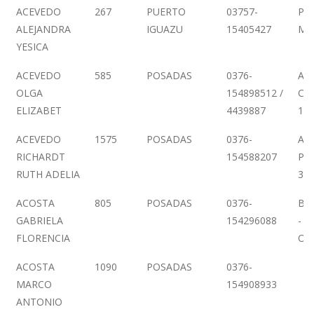
ACEVEDO
267
PUERTO
03757-
PE
ALEJANDRA
IGUAZU
15405427
MO
YESICA
ACEVEDO
585
POSADAS
0376-
AV.
OLGA
154898512 /
CAL
ELIZABET
4439887
16
ACEVEDO
1575
POSADAS
0376-
AV.
RICHARDT
154588207
PL
RUTH ADELIA
307
ACOSTA
805
POSADAS
0376-
BO
GABRIELA
154296088
- 2
FLORENCIA
OFI
ACOSTA
1090
POSADAS
0376-
MARCO
154908933
ANTONIO