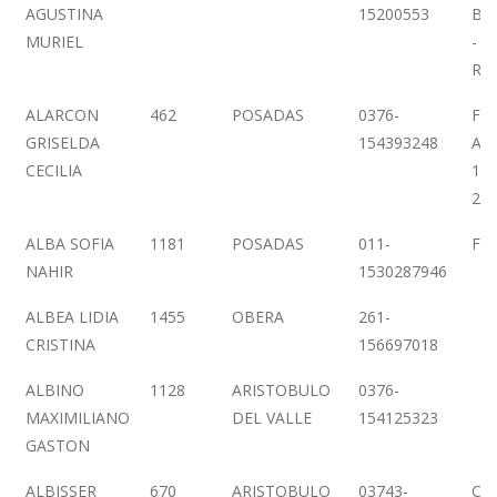
AGUSTINA
15200553
BU
MURIEL
- 
RO
ALARCON
462
POSADAS
0376-
FEL
GRISELDA
154393248
AZA
CECILIA
1º 
21
ALBA SOFIA
1181
POSADAS
011-
FL
NAHIR
1530287946
ALBEA LIDIA
1455
OBERA
261-
CRISTINA
156697018
ALBINO
1128
ARISTOBULO
0376-
MAXIMILIANO
DEL VALLE
154125323
GASTON
ALBISSER
670
ARISTOBULO
03743-
CO