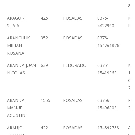
83
ARAGON
426
POSADAS
0376-
JUJ
SILVIA
4422960
PI
ARANCHUK
352
POSADAS
0376-
MIRIAN
154761876
ROSANA
ARANDA JUAN
639
ELDORADO
03751-
MA
NICOLAS
15419868
158
CO
2
ARANDA
1555
POSADAS
03756-
PEL
MANUEL
15496803
27
AGUSTIN
ARAUJO
422
POSADAS
154892788
AV