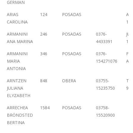
GERMAN
ARIAS
124
POSADAS
AV.
CAROLINA
16
ARMANINI
246
POSADAS
0376-
JUJ
ANA MARINA
4433391
1ºP
ARMANINI
346
POSADAS
0376-
FEL
MARIA
154271076
AZ
ANTONIA
ARNTZEN
848
OBERA
03755-
TI
JULIANA
15235750
93
ELYZABETH
ARRECHEA
1584
POSADAS
03758-
BRÖNDSTED
15520900
BERTINA