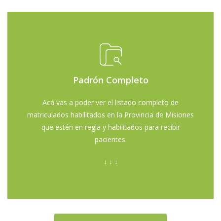
Padrón Completo
Scrolleá más abajo y vas a poder ver el padron
Acá vas a poder ver el listado completo de
completo. En la celda de búsqueda (a la derecha de
matriculados habilitados en la Provincia de Misiones
la pantalla) vas a poder escribir el apellido o nombre
que estén en regla y habilitados para recibir
del profesional que buscás. También podés buscar
pacientes.
por localidad o matrícula.
↓ ↓ ↓