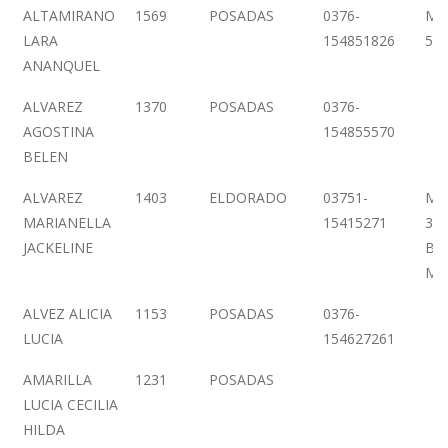
ALTAMIRANO
1569
POSADAS
0376-
MO
LARA
154851826
58
ANANQUEL
ALVAREZ
1370
POSADAS
0376-
AGOSTINA
154855570
BELEN
ALVAREZ
1403
ELDORADO
03751-
MA
MARIANELLA
15415271
307
JACKELINE
Bº
MI
ALVEZ ALICIA
1153
POSADAS
0376-
LUCIA
154627261
AMARILLA
1231
POSADAS
LUCIA CECILIA
HILDA