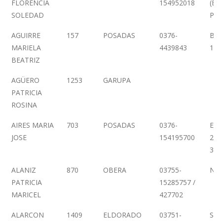
FLORENCIA
154952018
(EX
SOLEDAD
PL
AGUIRRE
157
POSADAS
0376-
BO
MARIELA
4439843
12
BEATRIZ
AGÜERO
1253
GARUPA
PATRICIA
ROSINA
AIRES MARIA
703
POSADAS
0376-
EN
JOSE
154195700
246
3 -
ALANIZ
870
OBERA
03755-
NE
PATRICIA
15285757 /
MARICEL
427702
ALARCON
1409
ELDORADO
03751-
SA