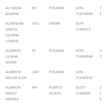
ALI NADIA
651
POSADAS
0376-
TU
JASMINE
154318839
22
ALMENDRA
1632
OBERA
0379-
GARCIA
15450015
SILVANA
LORENA
ALMIRON
39
POSADAS
0376-
3 
LILIANA
154683849
20
NOEMI
ALMIRON
1487
POSADAS
0376-
MELISA ELEN
154187030
ALMIRON
499
PUERTO
03757-
SA
NANCY
IGUAZU
15436605
DE
ANDREA
08