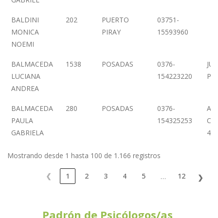
BALDINI
202
PUERTO
03751-
MONICA
PIRAY
15593960
NOEMI
BALMACEDA
1538
POSADAS
0376-
JUJ
LUCIANA
154223220
PIS
ANDREA
BALMACEDA
280
POSADAS
0376-
AV.
PAULA
154325253
CE
GABRIELA
46
Mostrando desde 1 hasta 100 de 1.166 registros
❮
1
2
3
4
5
12
…
❯
Padrón de Psicólogos/as