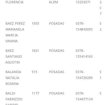
FLORENCIA
ALEM
15253071
246
CO
7
BAEZ PEREZ
1055
POSADAS
0376-
SA
MARIANELA
154843093
24
MARCIA
VANINA
BAEZ
1621
POSADAS
0376-
SANTIAGO
155414163
AGUSTIN
BALANDA
515
POSADAS
0376-
SA
NATALIA
154729299
13
ROMINA
BALDI
1177
POSADAS
0376-
SAL
FABRIZZIO
154477134
GABRIEL