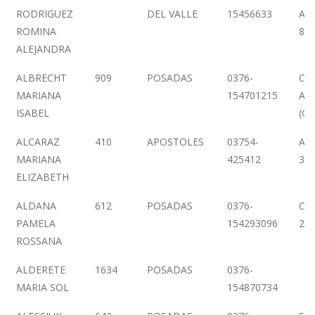
RODRIGUEZ
DEL VALLE
15456633
AN
ROMINA
828
ALEJANDRA
ALBRECHT
909
POSADAS
0376-
CA
MARIANA
154701215
AY
ISABEL
(CA
ALCARAZ
410
APOSTOLES
03754-
AV.
MARIANA
425412
33
ELIZABETH
ALDANA
612
POSADAS
0376-
CO
PAMELA
154293096
24
ROSSANA
ALDERETE
1634
POSADAS
0376-
MARIA SOL
154870734