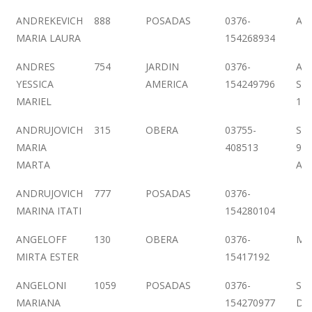
ANDREKEVICH
888
POSADAS
0376-
AL
MARIA LAURA
154268934
ANDRES
754
JARDIN
0376-
AV.
YESSICA
AMERICA
154249796
SA
MARIEL
16
ANDRUJOVICH
315
OBERA
03755-
SA
MARIA
408513
945
MARTA
AM
ANDRUJOVICH
777
POSADAS
0376-
MARINA ITATI
154280104
ANGELOFF
130
OBERA
0376-
ME
MIRTA ESTER
15417192
ANGELONI
1059
POSADAS
0376-
SA
MARIANA
154270977
DE