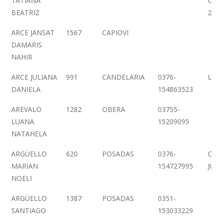
TATIANA
CA
BEATRIZ
23
ARCE JANSAT
1567
CAPIOVI
DAMARIS
NAHIR
ARCE JULIANA
991
CANDELARIA
0376-
LIN
DANIELA
154863523
AREVALO
1282
OBERA
03755-
LUANA
15209095
NATAHELA
ARGÜELLO
620
POSADAS
0376-
CA
MARIAN
154727995
JUN
NOELI
ARGÜELLO
1387
POSADAS
0351-
SANTIAGO
153033229