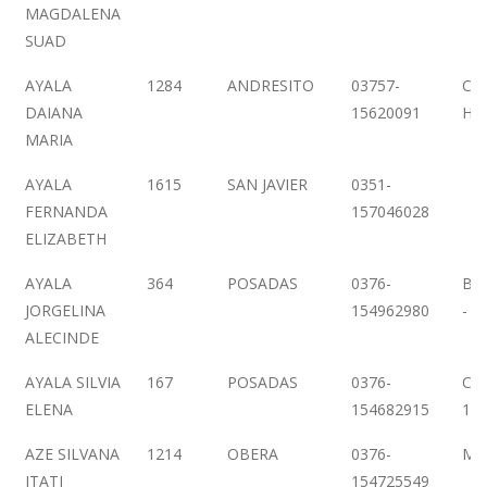
MAGDALENA
SUAD
AYALA
1284
ANDRESITO
03757-
CA
DAIANA
15620091
HE
MARIA
AYALA
1615
SAN JAVIER
0351-
FERNANDA
157046028
ELIZABETH
AYALA
364
POSADAS
0376-
BO
JORGELINA
154962980
- 3
ALECINDE
AYALA SILVIA
167
POSADAS
0376-
CO
ELENA
154682915
15
AZE SILVANA
1214
OBERA
0376-
MI
ITATI
154725549