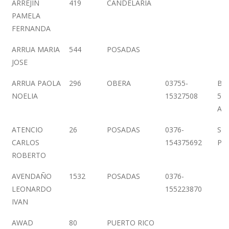
ARREJIN
419
CANDELARIA
PAMELA
FERNANDA
ARRUA MARIA
544
POSADAS
JOSE
ARRUA PAOLA
296
OBERA
03755-
BU
NOELIA
15327508
50
AV
ATENCIO
26
POSADAS
0376-
SAL
CARLOS
154375692
PI
ROBERTO
AVENDAÑO
1532
POSADAS
0376-
LEONARDO
155223870
IVAN
AWAD
80
PUERTO RICO