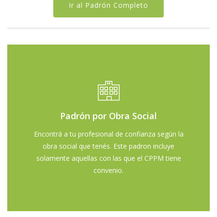
Ir al Padrón Completo
Las obras sociales y prepagas con las que el CPPM
Padrón por Obra Social
tiene convenio son:
Encontrá a tu profesional de confianza según la
IPS - Smaunam - Prevención Salud - Swiss Medical -
obra social que tenés. Este padron incluye
APTM - APTM Mutual - MEDIFE - Sancor Salud -
solamente aquellas con las que el CPPM tiene
OSDOP - Jerárquicos Salud - Poder Judicial de la
convenio.
Nación - GALENO