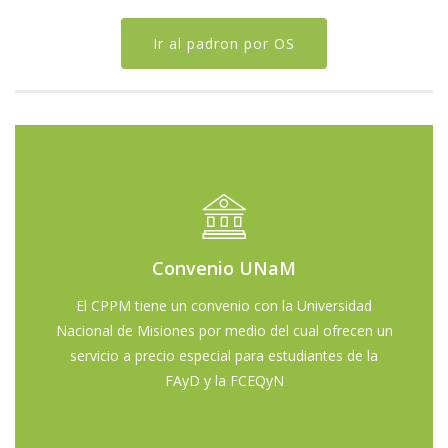
Ir al padron por OS
Sabemos que la salud mental es importante para el
Convenio UNaM
desarrollo personal y profesional, por eso se firmó
El CPPM tiene un convenio con la Universidad
este convenio. Para buscar a psicólogos/as que
Nacional de Misiones por medio del cual ofrecen un
estén disponibles para acompañarte en esta etapa
servicio a precio especial para estudiantes de la
tan importante, hacé click en el enlace y elegí a
FAyD y la FCEQyN
alguien del padrón.