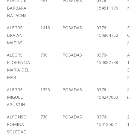
ALECSIUK
643
POSADAS
0376-
SA
BARBARA
154511176
Nº 
NATACHA
ALEGRE
1413
POSADAS
0376-
ES
BRAIAN
154864752
GE
MATIAS
JUJ
ALEGRE
700
POSADAS
0376-
AV.
FLORENCIA
154882738
TR
MARIA DEL
DE
MAR
20
ALEGRE
1355
POSADAS
0376-
JUN
MIGUEL
154247033
(EX
AGUSTIN
ALFONSO
738
POSADAS
0376-
25
ROMINA
154185021
19
SOLEDAD