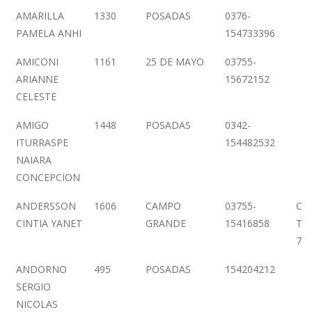
AMARILLA
1330
POSADAS
0376-
PAMELA ANHI
154733396
AMICONI
1161
25 DE MAYO
03755-
ARIANNE
15672152
CELESTE
AMIGO
1448
POSADAS
0342-
ITURRASPE
154482532
NAIARA
CONCEPCION
ANDERSSON
1606
CAMPO
03755-
CO
CINTIA YANET
GRANDE
15416858
TR
76
ANDORNO
495
POSADAS
154204212
SERGIO
NICOLAS