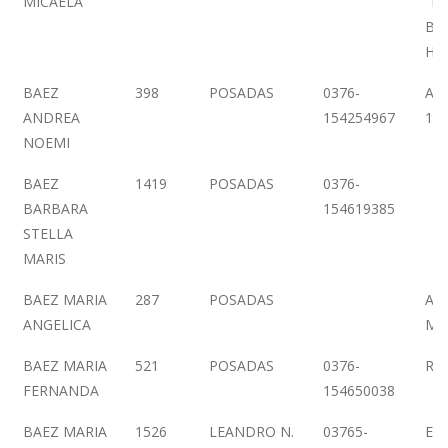
MICAELA
"M"
B°
HE
BAEZ
398
POSADAS
0376-
ALV
ANDREA
154254967
1º 
NOEMI
BAEZ
1419
POSADAS
0376-
BARBARA
154619385
STELLA
MARIS
BAEZ MARIA
287
POSADAS
AV.
ANGELICA
MA
BAEZ MARIA
521
POSADAS
0376-
RIV
FERNANDA
154650038
BAEZ MARIA
1526
LEANDRO N.
03765-
EN