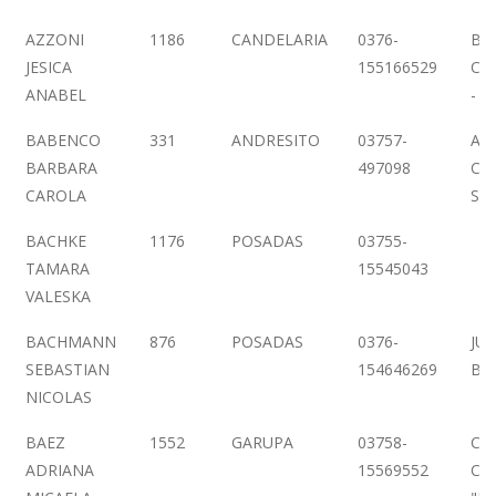
AZZONI
1186
CANDELARIA
0376-
Bº
JESICA
155166529
CEC
ANABEL
- C
BABENCO
331
ANDRESITO
03757-
AV.
BARBARA
497098
CO
CAROLA
S/
BACHKE
1176
POSADAS
03755-
TAMARA
15545043
VALESKA
BACHMANN
876
POSADAS
0376-
JUJ
SEBASTIAN
154646269
BO
NICOLAS
BAEZ
1552
GARUPA
03758-
CA
ADRIANA
15569552
CH