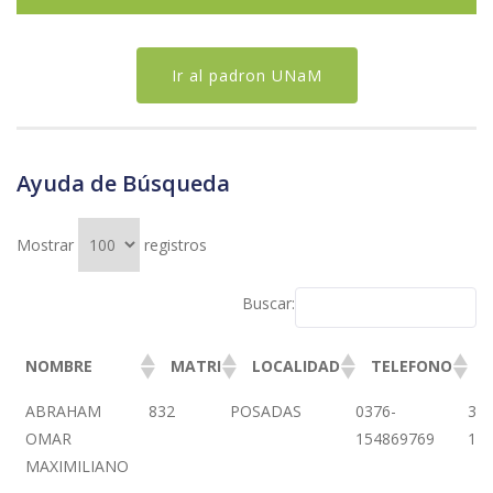
Ir al padron UNaM
Ayuda de Búsqueda
Mostrar
registros
Buscar:
NOMBRE
MATRI
LOCALIDAD
TELEFONO
D
NOMBRE
MATRI
LOCALIDAD
TELEFONO
DI
ABRAHAM
832
POSADAS
0376-
3 
OMAR
154869769
15
MAXIMILIANO