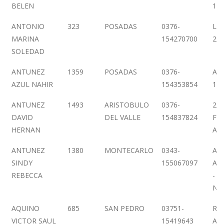
BELEN
17
ANTONIO
323
POSADAS
0376-
LA 
MARINA
154270700
209
SOLEDAD
ANTUNEZ
1359
POSADAS
0376-
AV.
AZUL NAHIR
154353854
19
ANTUNEZ
1493
ARISTOBULO
0376-
25
DAVID
DEL VALLE
154837824
FEL
HERNAN
AZ
ANTUNEZ
1380
MONTECARLO
0343-
AN
SINDY
155067097
AR
REBECCA
- 
NO
AQUINO
685
SAN PEDRO
03751-
RE
VICTOR SAUL
15419643
AR