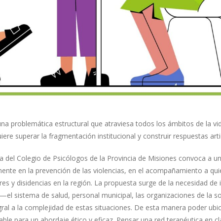
una problemática estructural que atraviesa todos los ámbitos de la 
iere superar la fragmentación institucional y construir respuestas ar
a del Colegio de Psicólogos de la Provincia de Misiones convoca a u
nte en la prevención de las violencias, en el acompañamiento a quie
s y disidencias en la región. La propuesta surge de la necesidad de i
 —el sistema de salud, personal municipal, las organizaciones de la 
gral a la complejidad de estas situaciones. De esta manera poder ubica
sable para un abordaje ético y eficaz. Pensar una red terapéutica en c